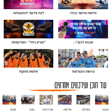
אליפות אליצור בג'ודו
ליגת אליצור להתעמלות
שנבוא לבקר?...
"מגרש ביתי" - הפודקאסט
עדשות המצלמות
אלופות וחזקות
עוד תוכן ועידכונים אחרונים:
חגיגה
הצלחה
אליפות
שני דורות
כוכבי
חגיגה