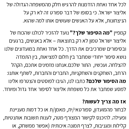
לכל אחד ואחת הזדמנות להרגיש חלק מהמשפחה הגדולה של
אליצור ישראל. כי בסופו של דבר ספורט זה לא רק על
הניצחונות, אלא על האנשים שעושים אותו למה שהוא.
קמפיין
"מה הסיפור שלך?"
נועד להזכיר לכולנו שהכוח של
אליצור ישראל טמון לא רק בתוצאות – אלא באנשים, ברגעים
ובסיפורים שמרכיבים את הדרך. כל אחד ואחת במועדונים שלנו
נושא סיפור ייחודי שמחבר בין חלום למציאות, בין התמדה
להצלחה.
ועכשיו, התור שלכם.
אנחנו מזמינים אתכם, הקהל
הרחב, השחקנים והשחקניות, החברים והחברות, לשתף אותנו:
מה הסיפור שלכם?
כתבו לנו, הגיבו לפוסטים והצטרפו אלינו
למסע שמחבר את כל משפחת אליצור לסיפור אחד גדול ומיוחד.
אז מה צריך לעשות?
לבחור מהמועדון, ספורטאי/ית, מאמן/ת או כל דמות מעניינת
ופעילה. להיכנס לקישור המצורף מטה, לענות תשובות אותנטיות,
קלילות ומגניבות, לצרף תמונה איכותית (אפשר ממשחק, או