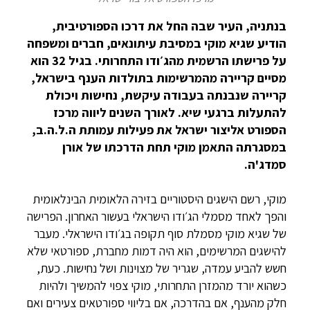
בנתניה, העיר שבה החל את דרכו הספורטיבית,
הודיע שגיא מוקי במסיבת עיתונאים, חברים ומשפחה
על פרישתו הרשמית מהג׳ודו התחרותי. בגיל 32 הוא
מסיים קריירה מהמרשימות בתולדות הענף בישראל,
קריירה שנבנתה בעבודה עיקשת, נחישות ויכולת
להתעלות ברגעי שיא. לאורך השנים ליווה מרכז
הספורט אליצור ישראל את פעילות עמותת ה.ל.ה.ב,
במסגרתה התאמן מוקי תחת הדרכתו של אורן
סמדג'ה.
מוקי, רשם הישגים היסטוריים בזירה הלאומית הבינלאומית
והפך לאחד מסמלי הג׳ודו הישראלי בעשור האחרון. הפרישה
של שגיא מוקי מסמלת סוף תקופה בג׳ודו הישראלי. מעבר
להישגים המרשימים, הוא היה דמות מחברת, ספורטאי שלא
חשש להביע עמדה, שגריר של מצוינות ושל נחישות. כעת,
כשהוא יורד מהמזרן התחרותי, מוקי צפוי להמשיך ולהיות
חלק מהענף, אם בהדרכה, אם בליווי ספורטאים צעירים ואם