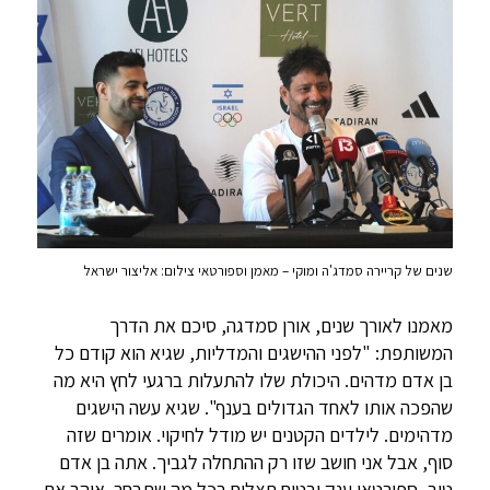
שנים של קריירה סמדג'ה ומוקי – מאמן וספורטאי צילום: אליצור ישראל
מאמנו לאורך שנים, אורן סמדגה, סיכם את הדרך
המשותפת: "לפני ההישגים והמדליות, שגיא הוא קודם כל
בן אדם מדהים. היכולת שלו להתעלות ברגעי לחץ היא מה
שהפכה אותו לאחד הגדולים בענף". שגיא עשה הישגים
מדהימים. לילדים הקטנים יש מודל לחיקוי. אומרים שזה
סוף, אבל אני חושב שזו רק ההתחלה לגביך. אתה בן אדם
טוב, ספורטאי ענק ובטוח תצליח בכל מה שתבחר. אוהב את