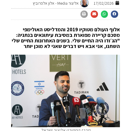
17/02/2026
אליצור Media -
אלון אלפרוביץ
אלוף העולם מטוקיו 2019 והמדליסט האולימפי
מסכם קריירה מפוארת במסיבת עיתונאים בנתניה:
"הג׳ודו היה החיים שלי. בשנים האחרונות החיים שלי
השתנו, אני אבא ויש דברים שאני לא מוכן יותר
לפספס. החלומות שלי לא נגמרו, הם פשוט קיבלו
כיוון חדש". לאחר קריירה בינלאומית עשירה שכללה
תארים, מדליות ורגעי שיא, אחד מכוכבי הג׳ודו
הישראלי מסיים את דרכו בג'ודו התחרותי ופניו כבר
להמשך הדרך, כן, גם בג'ודו.
מרכז הספורט אליצור ישראל