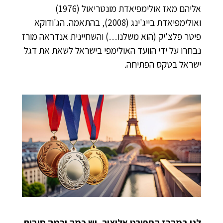
אליהם מאז אולימפיאדת מונטריאול (1976)
ואולימפיאדת בייג'ינג (2008), בהתאמה. הג'ודוקא
פיטר פלצ'יק (הוא משלנו…) והשחיינית אנדראה מורז
נבחרו על ידי הוועד האולימפי בישראל לשאת את דגל
ישראל בטקס הפתיחה.
לנו במרכז הספורט אליצור, יש כמה וכמה סיבות