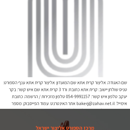
שם האגודה: אליצור קרית אתא שם המועדון: אליצור קרית אתא ענף הספורט:
טניס שולחן יישוב: קרית אתא כתובת: ורד 3 קרית אתא שם איש קשר: בקר
יעקב טלפון איש קשר: 054-9991157 טלפון מזכירות / הרשמה: כתובת
אימייל: bakerj@zahav.net.il אתר האינטרנט: עמוד הפייסבוק: מספר
ספורטאים פעילים: 45 פעילויות לגילאים: 8-80
מרכז הספורט אליצור ישראל