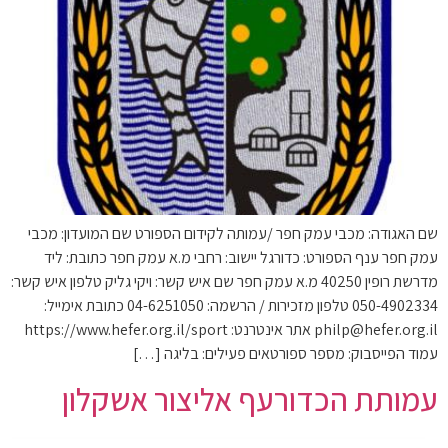
שם האגודה: מכבי עמק חפר /עמותה לקידום הספורט שם המועדון: מכבי
עמק חפר ענף הספורט: כדורגל יישוב: רחבי מ.א עמק חפר כתובת: ליד
מדרשת רופין 40250 מ.א עמק חפר שם איש קשר: ויקי גליק טלפון איש קשר:
050-4902334 טלפון מזכירות / הרשמה: 04-6251050 כתובת אימייל:
philp@hefer.org.il אתר אינטרנט: https://www.hefer.org.il/sport
עמוד הפייסבוק: מספר ספורטאים פעילים: בליגה […]
עמותת הכדורעף אליצור אשקלון