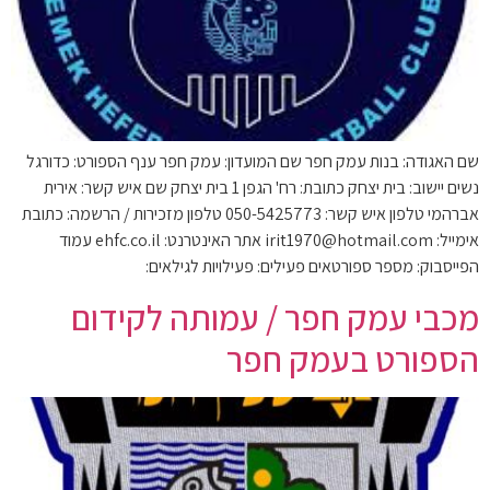
שם האגודה: בנות עמק חפר שם המועדון: עמק חפר ענף הספורט: כדורגל
נשים יישוב: בית יצחק כתובת: רח' הגפן 1 בית יצחק שם איש קשר: אירית
אברהמי טלפון איש קשר: 050-5425773 טלפון מזכירות / הרשמה: כתובת
אימייל: irit1970@hotmail.com אתר האינטרנט: ehfc.co.il עמוד
הפייסבוק: מספר ספורטאים פעילים: פעילויות לגילאים:
מכבי עמק חפר / עמותה לקידום
הספורט בעמק חפר