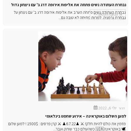
נבחרת העתודה נשים פתחה את אליפות אירופה דרג ב' עם ניצחון גדול
נבחרת העתודה נשים פתחה הערב את אליפות אירופה דרג ב' עם ניצחון על
אל הכתבה המלאה >>
נבחרת גרמניה. למרות פתיחה לא טובה גם...
יולי 6, 2022
דרור
למען השלום באוקראינה – אירוע שחמט בינלאומי
מזמין את כולם להיות חלק! ⚔ ♟6.7.22♟ ⚔ קרן פרסים : 1500$ ! למען שלום
🕊️ באוקראינה🇺🇦 כשהעולם כבר שותק ועבר...