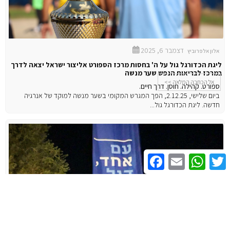
דצמבר 6, 2025
אלון אלפרוביץ
ליגת הכדורגל גול על ה' בחסות מרכז הספורט אליצור ישראל יצאה לדרך
במרכז לבריאות הנפש שער מנשה
אל הכתבה המלאה >>
ספורט. קהילה. חוסן. דרך חיים.
ביום שלישי, 2.12.25, הפך המגרש המקומי בשער מנשה למוקד של אנרגיה
חדשה. ליגת הכדורגל גול...
Facebook
Email
WhatsApp
Twitter