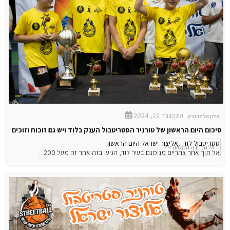
אוקטובר 22, 2024
אלון אלפרוביץ
סיכום היום הראשון של טורניר הסטריטבול הענק בלוד ויש גם זוכות וזוכים
סטריטבול לוד - אליצור ישראל היום הראשון
אל הכתבה המלאה >>
אל תוך אחר צהריים מנומנם בעיר לוד, הגיעו בזה אחר זה מעל 200...