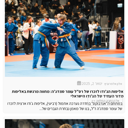
ינואר 2, 2025
אלון אלפרוביץ
אליפות הג'ודו לזכרו של רס"ל עומר סמדג'ה: מחווה מרגשת באליפות
מדור העתיד של הג'ודו הישראלי
אל הכתבה המלאה >>
במתחם ה"אנרבוקס" בחדרה נערכה אתמול (רביעי), אליפות ג'ודו ארצית לזכרו
של עומר סמדג'ה ז"ל, בנו של מאמן נבחרת הגברים של...